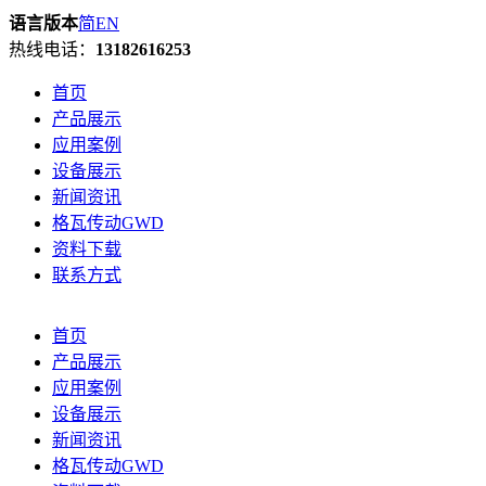
语言版本
简
EN
热线电话：
13182616253
首页
产品展示
应用案例
设备展示
新闻资讯
格瓦传动GWD
资料下载
联系方式
首页
产品展示
应用案例
设备展示
新闻资讯
格瓦传动GWD