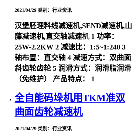
2021/04/29
|
类别：行业资讯
汉堡胚理料线减速机,SEND减速机,山
藤减速机,直交轴减速机 1 功率：
25W-2.2KW 2 减速比：1:5~1:240 3
轴布置：直交轴 4 减速方式：双曲面
斜齿轮齿轮 5 润滑方式：润滑脂润滑
（免维护） 产品特点： 1
全自能码垛机用TKM准双
曲面齿轮减速机
2021/04/29
|
类别：行业资讯