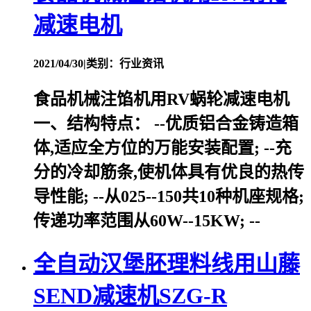
减速电机
2021/04/30
|
类别：行业资讯
食品机械注馅机用RV蜗轮减速电机
一、结构特点： --优质铝合金铸造箱
体,适应全方位的万能安装配置; --充
分的冷却筋条,使机体具有优良的热传
导性能; --从025--150共10种机座规格;
传递功率范围从60W--15KW; --
全自动汉堡胚理料线用山藤
SEND减速机SZG-R