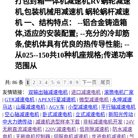
打包封箱一体机减速机,RV蜗轮减速
机,包装机械用减速机 蜗轮蜗杆减速
机 一、结构特点： --铝合金铸造箱
体,适应的安装配置; --充分的冷却筋
条,使机体具有优良的热传导性能; --
从025--150共10种机座规格;传递功率
范围从
共: 86 条
1
2
3
4
5
6
7
8
9
下一页
尾页
友情链接：
双输出轴减速电机
|
进口减速电机
|
滚筒电机厂家
|
GTR减速电机
|
APEX行星减速机
|
微型减速电机
|
永坤减速
马达
|
山藤减速电机
|
AGV车
|
小型减速电机
|
平行轴减速电机
|
空心轴减速电机
|
卧式减速电机
|
立式减速电机
|
新阳光传动
|
中大力德传动
|
减速机选型样本下载
|
非标减速电机开发
|
24V
无刷直流减速电机
|
220V减速电机
|
低背隙减速机
|
防水减速
电机
|
无刷电机控制器
|
伺服电机减速机
|
步进电机减速机
|
气