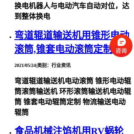
换电机器人与电动汽车自动对位，达
到整体换电
弯道辊道输送机用锥形电动
滚筒,锥套电动滚筒定制
2021/05/24
|
类别：行业资讯
弯道辊道输送机电动滚筒 锥形电动辊
筒滚筒输送机 环形滚筒输送机电动辊
筒 锥套电动辊筒定制 物流输送电动
辊筒
食品机械注馅机用RV蜗轮