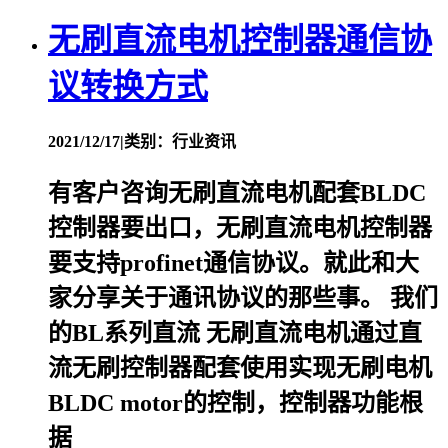
无刷直流电机控制器通信协
议转换方式
2021/12/17
|
类别：行业资讯
有客户咨询无刷直流电机配套BLDC
控制器要出口，无刷直流电机控制器
要支持profinet通信协议。就此和大
家分享关于通讯协议的那些事。 我们
的BL系列直流 无刷直流电机通过直
流无刷控制器配套使用实现无刷电机
BLDC motor的控制，控制器功能根
据