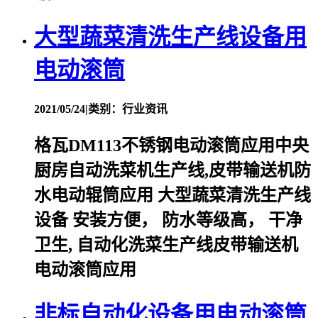
大型蔬菜清洗生产线设备用
电动滚筒
2021/05/24
|
类别：行业资讯
格瓦DM113不锈钢电动滚筒应用中央
厨房自动洗菜机生产线,皮带输送机防
水电动辊筒应用 大型蔬菜清洗生产线
设备 安装方便， 防水等级高， 干净
卫生, 自动化洗菜生产线皮带输送机
电动滚筒应用
非标自动化设备用电动滚筒