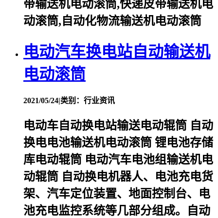
带输送机电动滚筒,快递皮带输送机电
动滚筒,自动化物流输送机电动滚筒
电动汽车换电站自动输送机
电动滚筒
2021/05/24
|
类别：行业资讯
电动车自动换电站输送电动辊筒 自动
换电电池输送机电动滚筒 锂电池存储
库电动辊筒 电动汽车电池组输送机电
动辊筒 自动换电机器人、电池充电货
架、汽车定位装置、地面控制台、电
池充电监控系统等几部分组成。自动