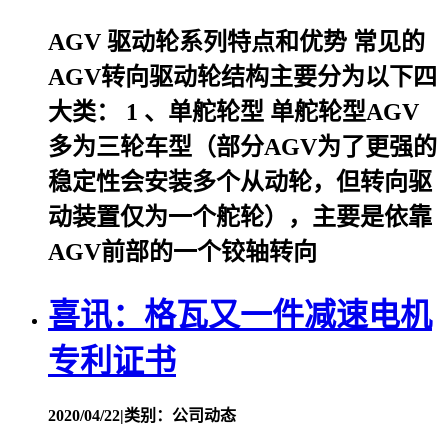
AGV 驱动轮系列特点和优势 常见的
AGV转向驱动轮结构主要分为以下四
大类： 1 、单舵轮型 单舵轮型AGV
多为三轮车型（部分AGV为了更强的
稳定性会安装多个从动轮，但转向驱
动装置仅为一个舵轮），主要是依靠
AGV前部的一个铰轴转向
喜讯：格瓦又一件减速电机
专利证书
2020/04/22
|
类别：公司动态