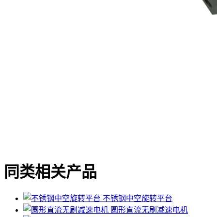
同类相关产品
不锈钢中空旋转平台
圆形直流无刷减速电机