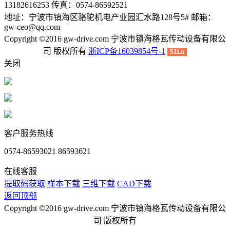
13182616253 传真：0574-86592521
地址：宁波市镇海区骆驼机电产业园汇水路128号5# 邮箱：
gw-ceo@qq.com
Copyright ©2016 gw-drive.com 宁波市镇海格瓦传动设备有限公
司 版权所有
浙ICP备16039854号-1
51La
关闭
客户服务热线
0574-86593021 86593621
在线客服
提取码获取
样本下载
三维下载
CAD下载
返回顶部
Copyright ©2016 gw-drive.com 宁波市镇海格瓦传动设备有限公
司 版权所有