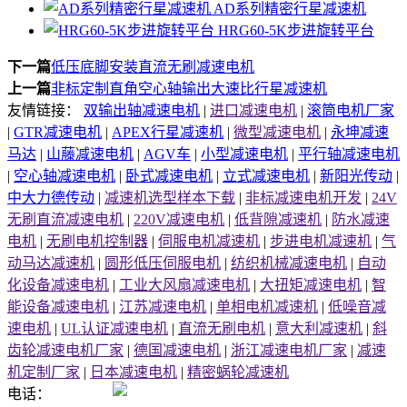
AD系列精密行星减速机
HRG60-5K步进旋转平台
下一篇
低压底脚安装直流无刷减速电机
上一篇
非标定制直角空心轴输出大速比行星减速机
友情链接：
双输出轴减速电机
|
进口减速电机
|
滚筒电机厂家
|
GTR减速电机
|
APEX行星减速机
|
微型减速电机
|
永坤减速
马达
|
山藤减速电机
|
AGV车
|
小型减速电机
|
平行轴减速电机
|
空心轴减速电机
|
卧式减速电机
|
立式减速电机
|
新阳光传动
|
中大力德传动
|
减速机选型样本下载
|
非标减速电机开发
|
24V
无刷直流减速电机
|
220V减速电机
|
低背隙减速机
|
防水减速
电机
|
无刷电机控制器
|
伺服电机减速机
|
步进电机减速机
|
气
动马达减速机
|
圆形低压伺服电机
|
纺织机械减速电机
|
自动
化设备减速电机
|
工业大风扇减速电机
|
大扭矩减速电机
|
智
能设备减速电机
|
江苏减速电机
|
单相电机减速机
|
低噪音减
速电机
|
UL认证减速电机
|
直流无刷电机
|
意大利减速机
|
斜
齿轮减速电机厂家
|
德国减速电机
|
浙江减速电机厂家
|
减速
机定制厂家
|
日本减速电机
|
精密蜗轮减速机
电话：