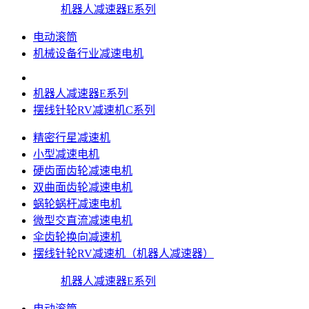
机器人减速器E系列
电动滚筒
机械设备行业减速电机
机器人减速器E系列
摆线针轮RV减速机C系列
精密行星减速机
小型减速电机
硬齿面齿轮减速电机
双曲面齿轮减速电机
蜗轮蜗杆减速电机
微型交直流减速电机
伞齿轮换向减速机
摆线针轮RV减速机（机器人减速器）
机器人减速器E系列
电动滚筒