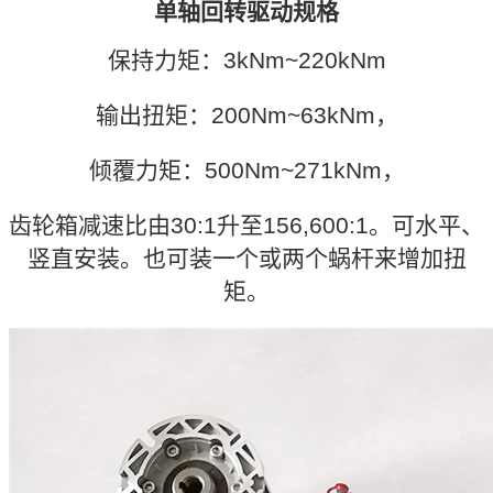
单轴回转驱动规格
保持力矩：3kNm~220kNm
输出扭矩：200Nm~63kNm，
倾覆力矩：500Nm~271kNm，
齿轮箱减速比由30:1升至156,600:1。可水平、
竖直安装。也可装一个或两个蜗杆来增加扭
矩。