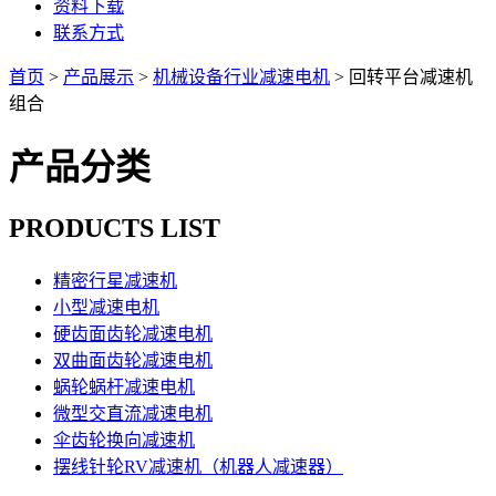
资料下载
联系方式
首页
>
产品展示
>
机械设备行业减速电机
> 回转平台减速机
组合
产品分类
PRODUCTS LIST
精密行星减速机
小型减速电机
硬齿面齿轮减速电机
双曲面齿轮减速电机
蜗轮蜗杆减速电机
微型交直流减速电机
伞齿轮换向减速机
摆线针轮RV减速机（机器人减速器）