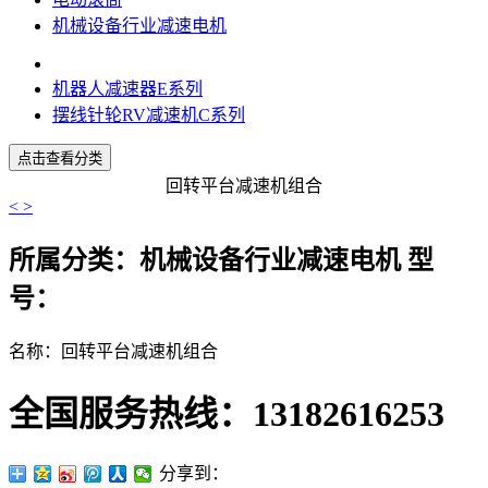
机械设备行业减速电机
机器人减速器E系列
摆线针轮RV减速机C系列
点击查看分类
回转平台减速机组合
<
>
所属分类：
机械设备行业减速电机
型
号：
名称：回转平台减速机组合
全国服务热线：
13182616253
分享到：