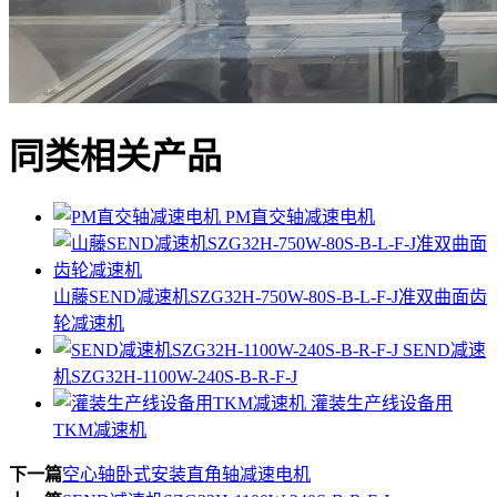
同类相关产品
PM直交轴减速电机
山藤SEND减速机SZG32H-750W-80S-B-L-F-J准双曲面齿
轮减速机
SEND减速
机SZG32H-1100W-240S-B-R-F-J
灌装生产线设备用
TKM减速机
下一篇
空心轴卧式安装直角轴减速电机