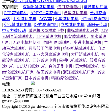
上一篇
SEND减速机SZG32H-1100W-240S-B-R-F-J
友情链接：
双输出轴减速电机
|
进口减速电机
|
滚筒电机厂家
|
GTR减速电机
|
APEX行星减速机
|
微型减速电机
|
永坤减速
马达
|
山藤减速电机
|
AGV车
|
小型减速电机
|
平行轴减速电机
|
空心轴减速电机
|
卧式减速电机
|
立式减速电机
|
新阳光传动
|
中大力德传动
|
减速机选型样本下载
|
非标减速电机开发
|
24V
无刷直流减速电机
|
220V减速电机
|
低背隙减速机
|
防水减速
电机
|
无刷电机控制器
|
伺服电机减速机
|
步进电机减速机
|
气
动马达减速机
|
圆形低压伺服电机
|
纺织机械减速电机
|
自动
化设备减速电机
|
工业大风扇减速电机
|
大扭矩减速电机
|
智
能设备减速电机
|
江苏减速电机
|
单相电机减速机
|
低噪音减
速电机
|
UL认证减速电机
|
直流无刷电机
|
意大利减速机
|
斜
齿轮减速电机厂家
|
德国减速电机
|
浙江减速电机厂家
|
减速
机定制厂家
|
日本减速电机
|
精密蜗轮减速机
电话：
13182616253 传真：0574-86592521
地址：宁波市镇海区骆驼机电产业园汇水路128号5# 邮箱：
gw-ceo@qq.com
Copyright ©2016 gw-drive.com 宁波市镇海格瓦传动设备有限公