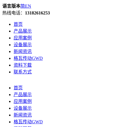
语言版本
简
EN
热线电话：
13182616253
首页
产品展示
应用案例
设备展示
新闻资讯
格瓦传动GWD
资料下载
联系方式
首页
产品展示
应用案例
设备展示
新闻资讯
格瓦传动GWD