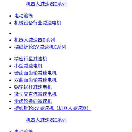
机器人减速器E系列
电动滚筒
机械设备行业减速电机
机器人减速器E系列
摆线针轮RV减速机C系列
精密行星减速机
小型减速电机
硬齿面齿轮减速电机
双曲面齿轮减速电机
蜗轮蜗杆减速电机
微型交直流减速电机
伞齿轮换向减速机
摆线针轮RV减速机（机器人减速器）
机器人减速器E系列
电动滚筒