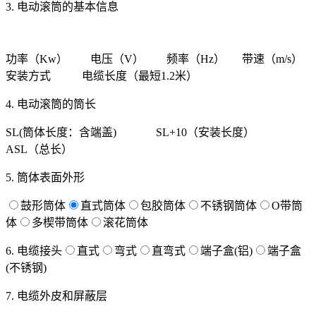
3.
电动滚筒的基本信息
功率（Kw） 电压（V） 频率（Hz） 带速（m/s）
安装方式 电缆长度（最短1.2米）
4.
电动滚筒的筒长
SL(
筒体长度：含端盖) SL+10（安装长度）
ASL（总长）
5.
筒体表面外形
鼓形筒体
直式筒体
包胶筒体
不锈钢筒体
O带筒
体
多楔带筒体
滚花筒体
6.
电缆接头
直式
弯式
直弯式
端子盒(铝)
端子盒
(不锈钢)
7.
电缆外皮和屏蔽层