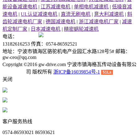
能设备减速电机
|
江苏减速电机
|
单相电机减速机
|
低噪音减
速电机
|
UL认证减速电机
|
直流无刷电机
|
意大利减速机
|
斜
齿轮减速电机厂家
|
德国减速电机
|
浙江减速电机厂家
|
减速
机定制厂家
|
日本减速电机
|
精密蜗轮减速机
电话：
13182616253 传真：0574-86592521
地址：宁波市镇海区骆驼机电产业园汇水路128号5# 邮箱：
gw-ceo@qq.com
Copyright ©2016 gw-drive.com 宁波市镇海格瓦传动设备有限公
司 版权所有
浙ICP备16039854号-1
51La
关闭
客户服务热线
0574-86593021 86593621