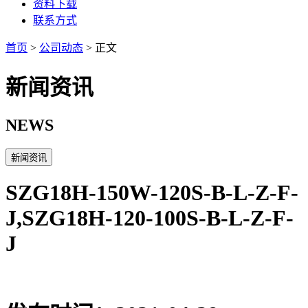
资料下载
联系方式
首页
>
公司动态
> 正文
新闻资讯
NEWS
新闻资讯
SZG18H-150W-120S-B-L-Z-F-
J,SZG18H-120-100S-B-L-Z-F-
J