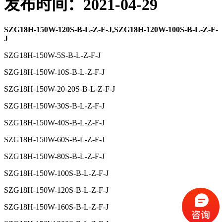
发布时间：2021-04-29
SZG18H-150W-120S-B-L-Z-F-J,SZG18H-120W-100S-B-L-Z-F-
J
SZG18H-150W-5S-B-L-Z-F-J
SZG18H-150W-10S-B-L-Z-F-J
SZG18H-150W-20-20S-B-L-Z-F-J
SZG18H-150W-30S-B-L-Z-F-J
SZG18H-150W-40S-B-L-Z-F-J
SZG18H-150W-60S-B-L-Z-F-J
SZG18H-150W-80S-B-L-Z-F-J
SZG18H-150W-100S-B-L-Z-F-J
SZG18H-150W-120S-B-L-Z-F-J
SZG18H-150W-160S-B-L-Z-F-J