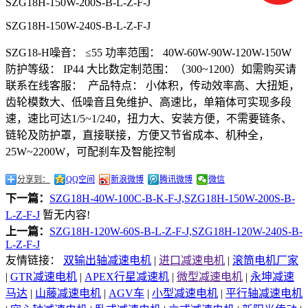
SZG18H-150W-200S-B-L-Z-F-J
SZG18H-150W-240S-B-L-Z-F-J
SZG18-H噪音： ≤55 功率范围： 40W-60W-90W-120W-150W
防护等级： IP44 大比数定制范围：（300~1200）如需购买请
联系在线客服： 产品特点： 小体积，传动效率高、大扭矩，
齿轮模数大、低噪音且免维护、高速比，单箱体可实现多段
速，速比可达1/5~1/240，扭力大、安装方便，不需要链条、
链轮及防护罩，直接联接，方便又节省成本、机种全，
25W~2200W，可配刹车及智能控制
分享到：
QQ空间
新浪微博
腾讯微博
微信
下一篇：
SZG18H-40W-100C-B-K-F-J,SZG18H-150W-200S-B-
L-Z-F-J
暂无内容!
上一篇：
SZG18H-120W-60S-B-L-Z-F-J,SZG18H-120W-240S-B-
L-Z-F-J
友情链接：
双输出轴减速电机
|
进口减速电机
|
滚筒电机厂家
|
GTR减速电机
|
APEX行星减速机
|
微型减速电机
|
永坤减速
马达
|
山藤减速电机
|
AGV车
|
小型减速电机
|
平行轴减速电机